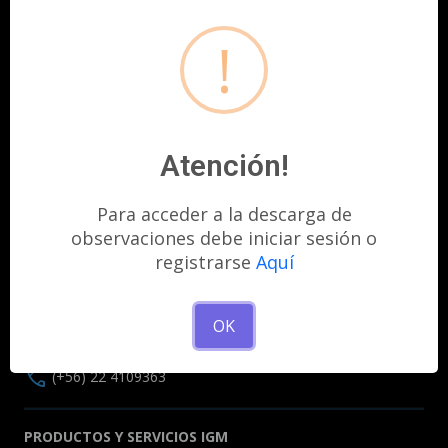
!
Atención!
Para acceder a la descarga de
observaciones debe iniciar sesión o
Contacto
registrarse
Aquí
ASESORÍA GEODÉSICA O SUGERENCIAS
mail
sirgaschile@igm.cl
OK
SALA DE VENTAS:
call
(+56) 22 4109363
PRODUCTOS Y SERVICIOS IGM