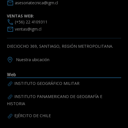
mail
asesoriatecnica@igm.cl
VENTAS WEB:
call
(+56) 22 4109311
mail
ventas@igm.cl
DIECIOCHO 369, SANTIAGO, REGIÓN METROPOLITANA.
home_pin
Nuestra ubicación
Web
INSTITUTO GEOGRÁFICO MILITAR
INSTITUTO PANAMERICANO DE GEOGRAFÍA E
HISTORIA
EJÉRCITO DE CHILE