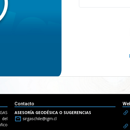
Contacto
We
RGAS
ASESORÍA GEODÉSICA O SUGERENCIAS
mail
del
sirgaschile@igm.cl
fico