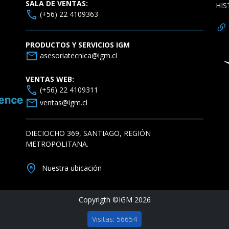
SALA DE VENTAS:
HIS
call
(+56) 22 4109363
PRODUCTOS Y SERVICIOS IGM
mail
asesoriatecnica@igm.cl
VENTAS WEB:
call
(+56) 22 4109311
mail
ventas@igm.cl
DIECIOCHO 369, SANTIAGO, REGIÓN
METROPOLITANA.
home_pin
Nuestra ubicación
Copyrigth ©IGM 2026
Visitas: 56654