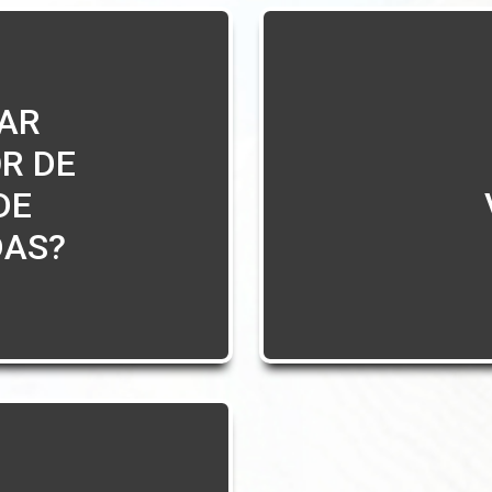
AR
R DE
DE
AS?