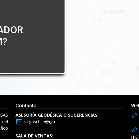
ADOR
M?
Contacto
We
RGAS
ASESORÍA GEODÉSICA O SUGERENCIAS
mail
del
sirgaschile@igm.cl
fico
SALA DE VENTAS:
HIS