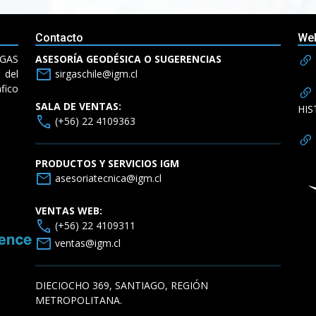
Contacto
We
RGAS
ASESORÍA GEODÉSICA O SUGERENCIAS
mail
del
sirgaschile@igm.cl
fico
SALA DE VENTAS:
HIS
call
(+56) 22 4109363
PRODUCTOS Y SERVICIOS IGM
mail
asesoriatecnica@igm.cl
VENTAS WEB:
call
(+56) 22 4109311
mail
ventas@igm.cl
DIECIOCHO 369, SANTIAGO, REGIÓN
METROPOLITANA.