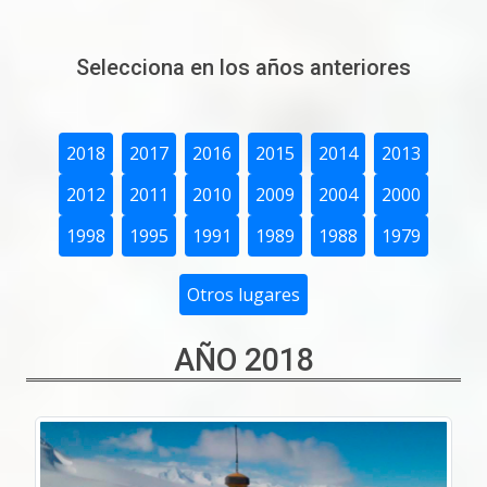
Selecciona en los años anteriores
2018
2017
2016
2015
2014
2013
2012
2011
2010
2009
2004
2000
1998
1995
1991
1989
1988
1979
Otros lugares
AÑO 2018